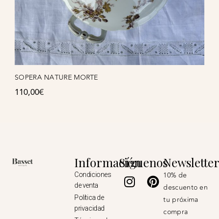
SOPERA NATURE MORTE
110,00
€
Información
Síguenos
Newslette
Instagram
Pinterest
10% de
Condiciones
de venta
descuento en
Política de
tu próxima
privacidad
compra