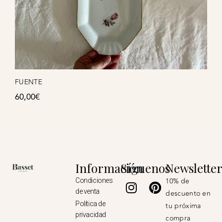
FUENTE
60,00
€
Información
Síguenos
Newslette
Instagram
Pinterest
10% de
Condiciones
de venta
descuento en
Política de
tu próxima
privacidad
compra