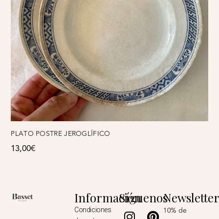
PLATO POSTRE JEROGLÍFICO
13,00
€
Información
Síguenos
Newslette
Instagram
Pinterest
10% de
Condiciones