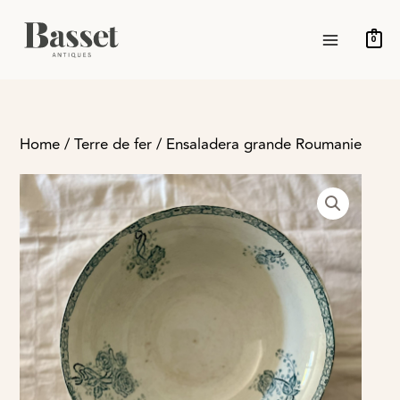
Ir
MAIN
al
0
MENU
contenido
Home
/
Terre de fer
/ Ensaladera grande Roumanie