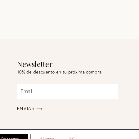
Newsletter
10% de descuento en tu próxima compra
Email
ENVIAR ⟶
CERRAR EL BANNER DE COO