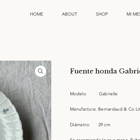
HOME
ABOUT
SHOP
MI ME
Fuente honda Gabrie
Modelo:
Gabrielle
Manufactura:
Bernardaud & Co L
Diámetro:
29 cm