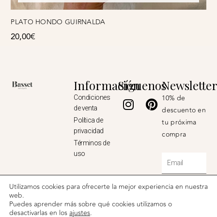
PLATO HONDO GUIRNALDA
20,00
€
Información
Síguenos
Newslette
Instagram
Pinterest
10% de
Condiciones
de venta
descuento en
Política de
tu próxima
privacidad
compra
Términos de
uso
Email
Utilizamos cookies para ofrecerte la mejor experiencia en nuestra
ENVIAR ⟶
web.
Puedes aprender más sobre qué cookies utilizamos o
desactivarlas en los
ajustes
.