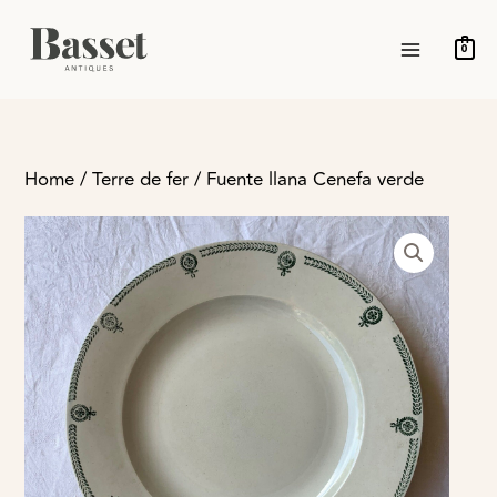
Ir
MAIN
al
0
MENU
contenido
Home
/
Terre de fer
/ Fuente llana Cenefa verde