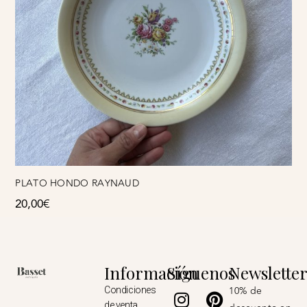
PLATO HONDO RAYNAUD
20,00
€
Información
Síguenos
Newslette
Instagram
Pinterest
10% de
Condiciones
de venta