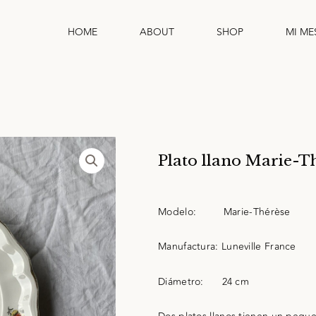
HOME
ABOUT
SHOP
MI ME
Plato llano Marie-T
Modelo:
Marie-Thérèse
Manufactura:
Luneville France
Diámetro:
24 cm