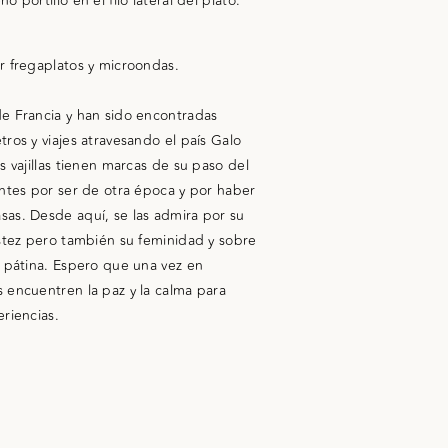
 portillo en el filo lateral del plato.
r fregaplatos y microondas.
de Francia y han sido encontradas
ros y viajes atravesando el país Galo
s vajillas tienen marcas de su paso del
entes por ser de otra época y por haber
sas. Desde aquí, se las admira por su
ustez pero también su feminidad y sobre
u pátina. Espero que una vez en
 encuentren la paz y la calma para
riencias.