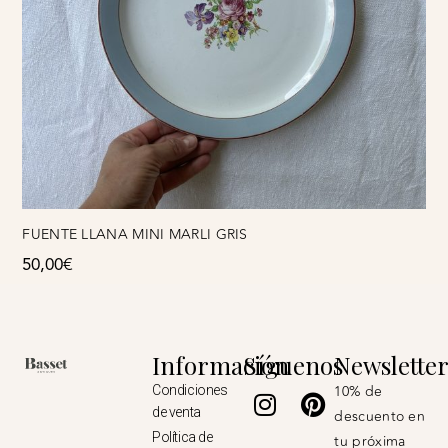
FUENTE LLANA MINI MARLI GRIS
50,00
€
Información
Síguenos
Newslette
Instagram
Pinterest
10% de
Condiciones
de venta
descuento en
Política de
tu próxima