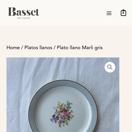
Ir
MAIN
al
0
MENU
contenido
Home
/
Platos llanos
/ Plato llano Marli gris