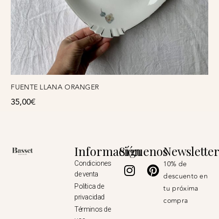
FUENTE LLANA ORANGER
35,00
€
Información
Síguenos
Newslette
Instagram
Pinterest
10% de
Condiciones
de venta
descuento en
Política de
tu próxima
privacidad
compra
Términos de