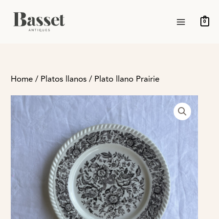
Ir
MAIN
al
0
MENU
contenido
Home
/
Platos llanos
/ Plato llano Prairie