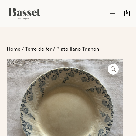
Ir
MAIN
al
0
MENU
contenido
Home
/
Terre de fer
/ Plato llano Trianon