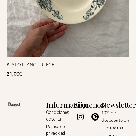
PLATO LLANO LUTÈCE
21,00
€
Información
Síguenos
Newslette
Instagram
Pinterest
10% de
Condiciones
de venta
descuento en
Política de
tu próxima
privacidad
compra