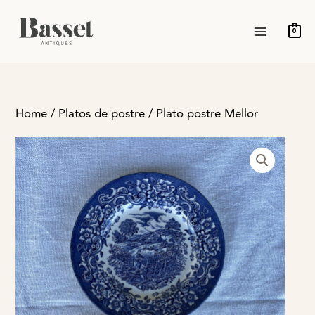
Ir
MAIN
al
0
MENU
contenido
Home
/
Platos de postre
/ Plato postre Mellor