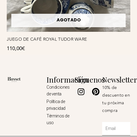
AGOTADO
JUEGO DE CAFÉ ROYAL TUDOR WARE
110,00
€
Información
Síguenos
Newslette
Instagram
Pinterest
10% de
Condiciones
de venta
descuento en
Política de
tu próxima
privacidad
compra
Términos de
uso
Email