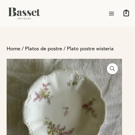
Ir
MAIN
al
0
MENU
contenido
Home
/
Platos de postre
/ Plato postre wisteria