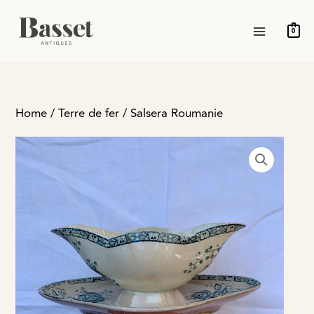
Ir
MAIN
al
0
MENU
contenido
Home
/
Terre de fer
/ Salsera Roumanie