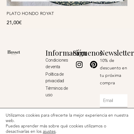
PLATO HONDO ROYAT
21,00
€
Información
Síguenos
Newslette
Instagram
Pinterest
10% de
Condiciones
de venta
descuento en
Política de
tu próxima
privacidad
compra
Términos de
uso
Email
Utilizamos cookies para ofrecerte la mejor experiencia en nuestra
ENVIAR ⟶
web.
Puedes aprender más sobre qué cookies utilizamos o
desactivarlas en los
ajustes
.